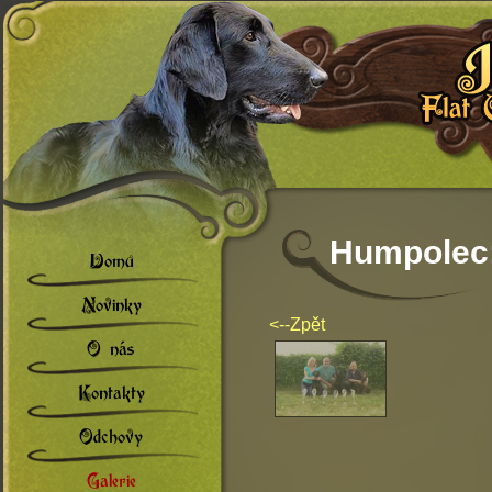
Humpolec
Domů
Novinky
<--Zpět
O nás
Kontakty
Odchovy
Galerie